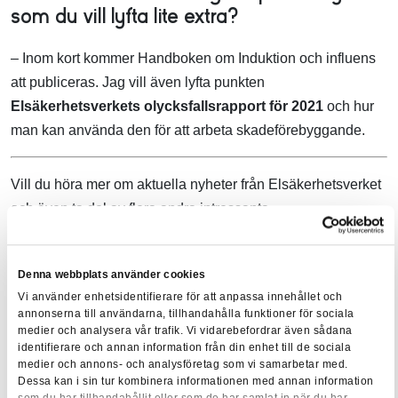
som du vill lyfta lite extra?
– Inom kort kommer Handboken om Induktion och influens
att publiceras. Jag vill även lyfta punkten
Elsäkerhetsverkets olycksfallsrapport för 2021
och hur
man kan använda den för att arbeta skadeförebyggande.
Vill du höra mer om aktuella nyheter från Elsäkerhetsverket
och även ta del av flera andra intressanta
branschföreläsare? Under
Elsäkerhetsdagarna 2022
får
du möjlighet följa utvecklingen i elbranschen och få en
Denna webbplats använder cookies
djupare inblick i de förändringar som påverkar branschens
Vi använder enhetsidentifierare för att anpassa innehållet och
olika aktörer samtidigt som vi följer nya standarder, direktiv
annonserna till användarna, tillhandahålla funktioner för sociala
och ny lagsstiftning. Säkra din plats redan idag!
medier och analysera vår trafik. Vi vidarebefordrar även sådana
identifierare och annan information från din enhet till de sociala
medier och annons- och analysföretag som vi samarbetar med.
Dessa kan i sin tur kombinera informationen med annan information