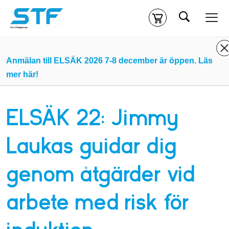
Sök
Kassa
Din varukorg är tom
Anmälan till ELSÄK 2026 7-8 december är öppen. Läs
mer här!
Du måste vara inloggad för att köpa kurser.
Logga in
eller
skapa nytt konto
ifall du inte redan har ett.
ELSÄK 22: Jimmy
Klicka
här
för att komma till alla tillgängliga onlinekurser.
Laukas guidar dig
genom åtgärder vid
arbete med risk för