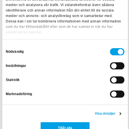
ytterligare inför nästa utbildningstillfälle. Det ska
medier och analysera vår trafik. Vi vidarebefordrar även sådana
identifierare och annan information från din enhet till de sociala
verkligen bli roligt att träffa nya deltagare och genomföra en
medier och annons- och analysföretag som vi samarbetar med.
hybridutbildning igen. Vi har verkligen lärt oss på vägen och
Dessa kan i sin tur kombinera informationen med annan information
som du har tillhandahållit eller som de har samlat in när du har
vet hur vi ska göra det ännu bättre. Om du tvekar att delta på
använt deras tjänster.
en hybridkurs vill jag verkligen uppmuntra till att våga testa
konceptet!
Samtyckesval
Nödvändig
Här kan du läsa mer om utbildningen
Selektivplaner – för
Inställningar
elanläggningsskydd
.
Statistik
Texten är skriven av:
Ida Viberg
, Content Creator inom
samhällsbyggnad
Marknadsföring
Visa detaljer
Tillåt alla