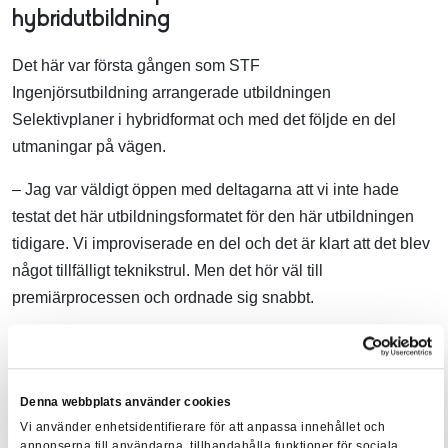
hybridutbildning
Det här var första gången som STF
Ingenjörsutbildning arrangerade utbildningen
Selektivplaner i hybridformat och med det följde en del
utmaningar på vägen.
– Jag var väldigt öppen med deltagarna att vi inte hade
testat det här utbildningsformatet för den här utbildningen
tidigare. Vi improviserade en del och det är klart att det blev
något tillfälligt teknikstrul. Men det hör väl till
premiärprocessen och ordnade sig snabbt.
Baserat på utbildningens utvärderingar konstaterar Jimmy
glatt att utfallet blev lyckat och att deltagarna var mycket
positiva.
Denna webbplats använder cookies
Vi använder enhetsidentifierare för att anpassa innehållet och
– Jag ser fram emot att vidareutveckla och förfina konceptet
annonserna till användarna, tillhandahålla funktioner för sociala