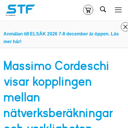
Sök
Kassa
Din varukorg är tom
Anmälan till ELSÄK 2026 7-8 december är öppen. Läs
mer här!
Du måste vara inloggad för att köpa kurser.
Logga in
eller
skapa nytt konto
ifall du inte redan har ett.
Massimo Cordeschi
Klicka
här
för att komma till alla tillgängliga onlinekurser.
visar kopplingen
mellan
nätverksberäkningar