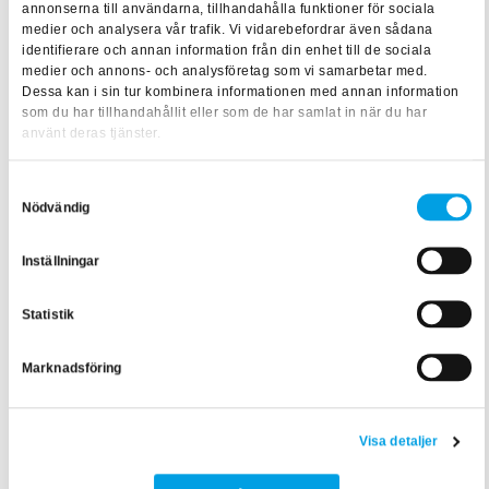
annonserna till användarna, tillhandahålla funktioner för sociala
ger dig en djupare förståelse för beräkningar inom
medier och analysera vår trafik. Vi vidarebefordrar även sådana
elkraftsnät. Under tre kursdagar delar våra föreläsare med
identifierare och annan information från din enhet till de sociala
sig av insikter om den essentiella uppbyggnaden av elnätet,
medier och annons- och analysföretag som vi samarbetar med.
Dessa kan i sin tur kombinera informationen med annan information
från rätt ledningsval till säkerställandet av högkvalitativ
som du har tillhandahållit eller som de har samlat in när du har
elförsörjning.
använt deras tjänster.
Har du frågor eller vill veta mer om kursen? Tveka inte att
Samtyckesval
kontakta Karl-Johan Andersson, utbildningsrådgivare, på
Nödvändig
075-240 40 70 alt.
karl-johan.andersson@stf.se
.
Inställningar
Statistik
Texten är skriven av:
Ida Viberg
, Content Creator inom
samhällsbyggnad
Marknadsföring
Visa detaljer