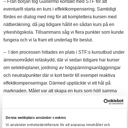
– Från början tog Guillermo kontakt med STF för att
eventuellt starta en kurs i effektkompensering. Samtidigt
fördes en dialog med mig för att komplettera kursen med
nätberäkning, då jag tidigare hållit en sådan kurs på en
yrkeshögskola. Tillsammans såg vi flera punkter som kunde
fungera och vi la fram ett underlag för beslut.
– I den processen hittades en plats i STF:s kursutbud under
ämnesområdet reläskydd, där vi sedan tidigare har kurser
om selektivplaner, jordning av högspänningsanläggningar
och neutralpunkter där vi kort berör till exempel reaktiva
effektkompenseringar. Därmed upptäckte vi ett hål på
marknaden. Målet var att skapa en kurs som höll samma
nivå som de övriga kurserna och fyller rätt behov, och det
tycker jag att deltagarnas respons visar att vi har gjort!
Denna webbplats använder cookies
Nätberäkningar och effektkompensering
är kursen som
Vi använder enhetsidentifierare för att anpassa innehållet och