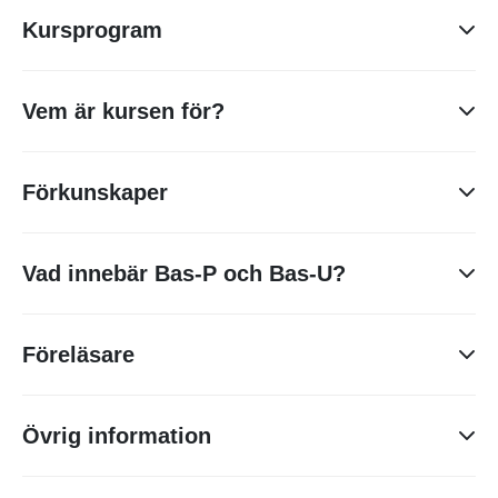
Kursprogram
Dag 1
Registrering
Vem är kursen för?
Inledning
Arkitekter, byggherrar, driftansvariga, förvaltare,
- Arbetsmiljölagen
Förkunskaper
projektledare, projektörer m.fl. som arbetar som Bas-P
- AFS Byggnads- och anläggningsarbete
Branscherfarenhet eller praktisk byggerfarenhet
eller kommer att arbeta som Bas-P.
(arbetat som beställare, byggherre, projektledning,
projektering eller projekteringsledning)
Roller, ansvar, samordning och
Vad innebär Bas-P och Bas-U?
Utbildning i arbetsmiljö, chef-/ BAM-utbildning eller
arbetsuppgiftsfördelning
liknande
Inför ett byggprojekt ska ansvarig byggherre utse två
- Byggherre
Översiktlig kunskap om innehållet i ett antal föreskrifter
Föreläsare
byggarbetsmiljösamordnare: en för planering och
- Uppdragstagare
Sara Tyberg
projektering (Bas-P) och en för utförandet av arbetet och
- Byggarbetsmiljösamordnare Bas-P eller Bas-U
CondoConsult
projektet (Bas-U). Bas-P ansvarar över de tidiga skeden
- Beställare och samordningsansvarig
Övrig information
Sara arbetar med projekt- och
som finns i ett byggprojekt. Bas-U samordnar
- Leverantör och entreprenör
projekteringsledning från nyproduktion
yrkesarbetarna på bygg- och anläggningsplatsen i själva
- Arbetsgivare och arbetstagare
Kompetens till ID06 Kompetensdatabas