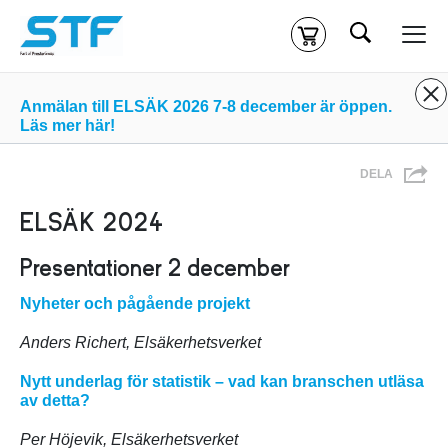
Sök
Kassa
Din varukorg är tom
Anmälan till ELSÄK 2026 7-8 december är öppen.
Läs mer här!
Du måste vara inloggad för att köpa kurser.
Logga in
eller
DELA
skapa nytt konto
ifall du inte redan har ett.
Klicka
här
för att komma till alla tillgängliga onlinekurser.
ELSÄK 2024
Presentationer 2 december
Nyheter och pågående projekt
Anders Richert, Elsäkerhetsverket
Nytt underlag för statistik – vad kan branschen utläsa
av detta?
Per Höjevik, Elsäkerhetsverket